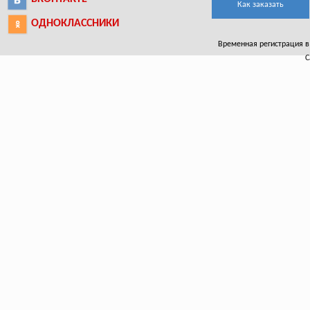
Как заказать
ОДНОКЛАССНИКИ
Временная регистрация в Э
С