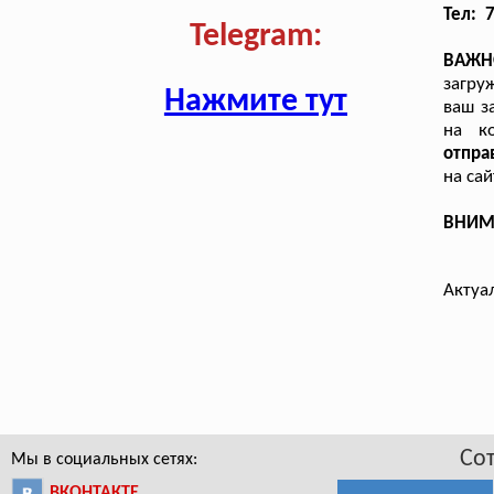
Тел: 
Telegram:
ВАЖН
загру
Нажмите тут
ваш з
на к
отпра
на са
ВНИМА
Актуа
Со
Мы в социальных сетях:
ВКОНТАКТЕ